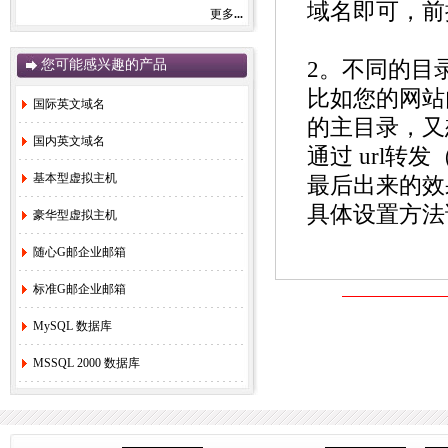
域名即可，前
更多
...
感谢您一直以来对赛友在线的关注和支持！
由于注册局成本上涨，我司将于2022年9月1
日开始对.com后缀域名注册和续费价格进行
您可能感兴趣的产品
2。不同的目
调整。
.com注册首年以及续费上涨幅度5元/每年，
比如您的网站内有
详情参考赛友在线域名价格总览。
国际英文域名
如果您需要使用，管理以上业务，敬请您提
的主目录，又想用
早办理，谢谢!
国内英文域名
通过 url转
基本型虚拟主机
最后出来的效
赛友在线
具体设置方法
豪华型虚拟主机
2022年08月26日
随心G邮企业邮箱
2.
关于《全面实行域名实名制》的紧急通
知！
[2022-6-23]
标准G邮企业邮箱
3.
关于.com价格调整的通知
[2021-8-27]
4.
香港独享服务器69硬件升级通知！
[2020-
MySQL 数据库
3-24]
MSSQL 2000 数据库
5.
香港服务器机房线路升级维护通知
[2019-
11-27]
6.
国际域名(.COM)续费价格调整通知
[2019-
8-21]
7.
香港独享服务器71网站迁移通知！
[2018-