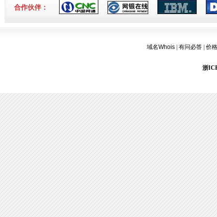
3-16]
合作伙伴：
域名Whois
|
有问必答
|
价
浙ICP